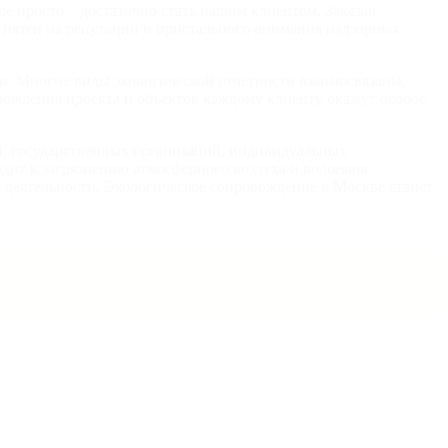
е просто – достаточно стать нашим клиентом. Заказав
х пятен на репутации и пристального внимания надзорных
и. Многие виды экологической отчетности взаимосвязаны,
вождения проекта и объектов
каждому клиенту окажут особое
й, государственных организаций, индивидуальных
одит к загрязнению атмосферного воздуха и водоемов.
 деятельности.
Экологическое сопровождение в Москве
станет