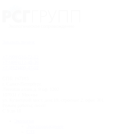
Заказать звонок
+7 (999)531-72-12
+7 (499)112-48-39
+7 (812)409-47-02
СПБ: 197183
г. Санкт-Петербург,
Липовая аллея д. 9 оф. 1202
107031 г. Москва
ул. Кузнецкий мост, дом 19, строение 2, офис 301
Режим работы: пн-пт
С 9 до 18
Экология
Экоспровождение
СЗЗ