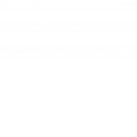
оформлять и вовремя сдавать экологические отчеты на самом дел
вободитесь от риска наложения значительных штрафов, серьезны
готовке документов, соблюдают установленные правила и срок
у одной компании – у нас. В нашем
центре экологического сопро
сех хозяйствующих субъектов – крупных промышленных компани
ли их деятельность сопровождается образованием отходов, прив
е с некоторыми услугами в рамках
экологического сопровождения