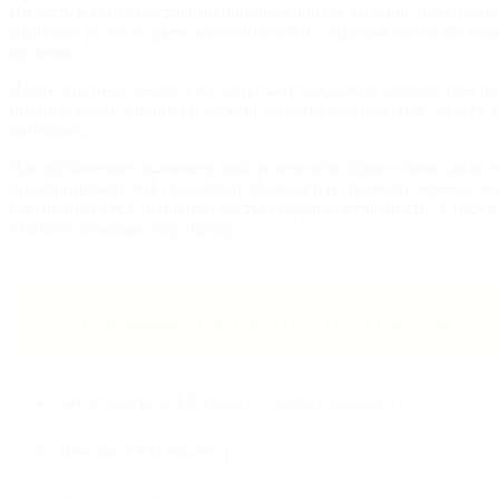
Но быть в курсе постоянно обновляющихся законов, правильно 
комплекс услуг в сфере э
кологического сопровождения
, вы ос
органов.
Наши опытные экологи не допускают досадных ошибок при под
поэтому будет логично и удобно заказать комплексную услугу 
внимание.
Предоставление экологической отчетности обязательно для в
предпринимателей, предприятий малого и среднего бизнеса, ес
Ознакомим вас с основной частью годовой отчетности, а такж
с нашей помощью еще проще.
Срок подачи ОТЧЕТНОСТИ 2-ТП до 1 февраля.
Отчетность 2-ТП (воздух, водхоз, отходы)
Форма 2-ТП (воздух)