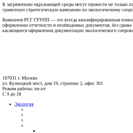
К загрязнению окружающей среды могут привести не только о
грамотную стратегическую кампанию по экологическому сопр
Компания РСГ ГРУПП — это всегда квалифицированная помощ
оформлении отчетности и необходимых документов, без срыва 
касающиеся оформления документации экологического сопров
107031 г. Москва
ул. Кузнецкий мост, дом 19, строение 2, офис 301
Режим работы: пн-пт
С 9 до 18
Экология
Экосопровождение
СЗЗ
ПЭК
Охрана атмосферного воздуха
НДВ