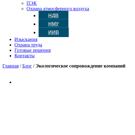
ПЭК
Охрана атмосферного воздуха
НДВ
НМУ
ИИВ
Изыскания
Охрана труда
Готовые решения
Контакты
Главная
/
Блог
/
Экологическое сопровождение компаний
Экологические услуги
Промышленным предприятиям, объектам строительства, ка
Живя в XXI веке, мы должны заботится о окружающей нас 
Оформить заявку