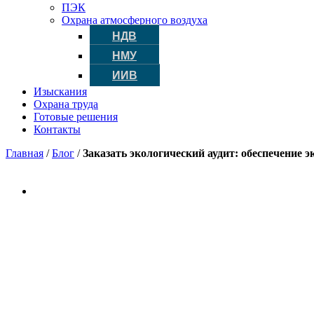
ПЭК
Охрана атмосферного воздуха
НДВ
НМУ
ИИВ
Изыскания
Охрана труда
Готовые решения
Контакты
Главная
/
Блог
/
Заказать экологический аудит: обеспечение 
Экологические услуги
Промышленным предприятиям, объектам строительства, ка
Живя в XXI веке, мы должны заботится о окружающей нас 
Оформить заявку