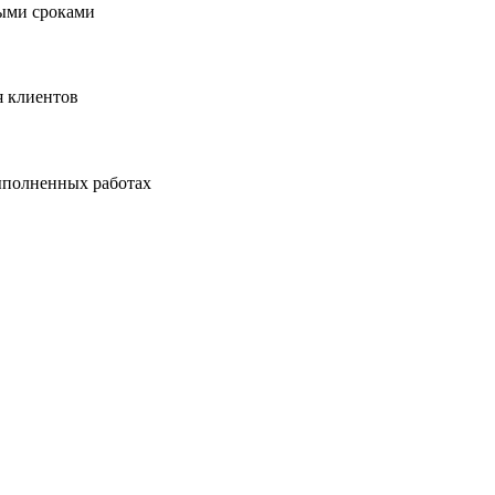
ными сроками
я клиентов
ыполненных работах