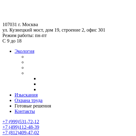
107031 г. Москва
ул. Кузнецкий мост, дом 19, строение 2, офис 301
Режим работы: пн-пт
С 9 до 18
Экология
Экосопровождение
СЗЗ
ПЭК
Охрана атмосферного воздуха
НДВ
НМУ
ИИВ
Изыскания
Охрана труда
Готовые решения
Контакты
+7 (999)531-72-12
+7 (499)112-48-39
+7 (812)409-47-02